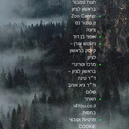
חנות טמבור
בראשון לציון
Zoo Center
זו סנטר נס
ציונה
אופני בן דוד
נישנוש אורן –
קיוסק בראשון
לציון
מרכז וטרינרי
בראשון לציון –
ד״ר טינה
וד״ר גיא אוהב
שלום
האתר
i4You.co.il
בחסות…
פרטיות וקובצי
COOKIE