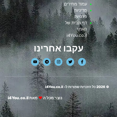
עמוד מחירים
מדיניות
פרטיות
דף הבית של
האתר
i4You.co.il
עקבו אחרינו
© 2026 כל הזכויות שמורות ל-
i4You.co.il
נוצר מכל ה
❤
מאת
i4You.co.il