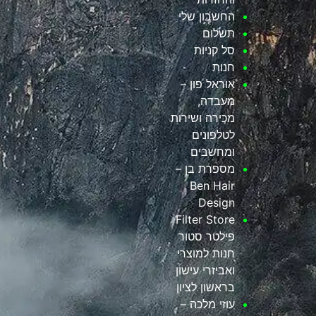
החשבון שלי
תשלום
סל קניות
חנות
אוראל פון –
מעבדה,
מכירה ושירות
לטלפונים
ומחשבים
מספרת בן –
Ben Hair
Design
Filter Store
פילטר סטור
חנות למוצרי
ואביזרי עישון
בראשון לציון
עוזי מלכה –