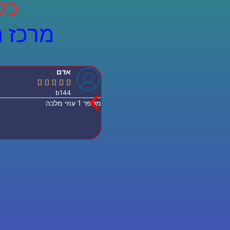
כל
מרכז 
אדם





b144
מספר 1 עוזי מלכה