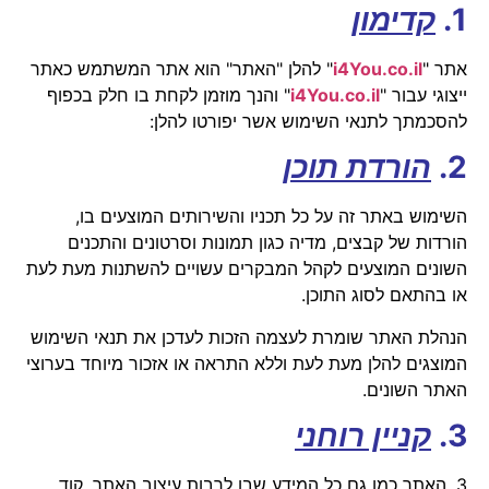
1.
קדימון
אתר "
il
.
co
i4You.
" להלן "האתר" הוא אתר המשתמש כאתר
ייצוגי עבור "
il
.
co
i4You.
" והנך מוזמן לקחת בו חלק בכפוף
להסכמתך לתנאי השימוש אשר יפורטו להלן:
2.
הורדת תוכן
השימוש באתר זה על כל תכניו והשירותים המוצעים בו,
הורדות של קבצים, מדיה כגון תמונות וסרטונים והתכנים
השונים המוצעים לקהל המבקרים עשויים להשתנות מעת לעת
או בהתאם לסוג התוכן.
הנהלת האתר שומרת לעצמה הזכות לעדכן את תנאי השימוש
המוצגים להלן מעת לעת וללא התראה או אזכור מיוחד בערוצי
האתר השונים.
3.
קניין רוחני
3. האתר כמו גם כל המידע שבו לרבות עיצוב האתר, קוד