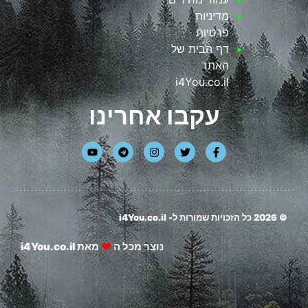
מדיניות
פרטיות
דף הבית של
האתר
i4You.co.il
עקבו אחרינו
© 2026 כל הזכויות שמורות ל-
i4You.co.il
נוצר מכל ה
❤
מאת
i4You.co.il