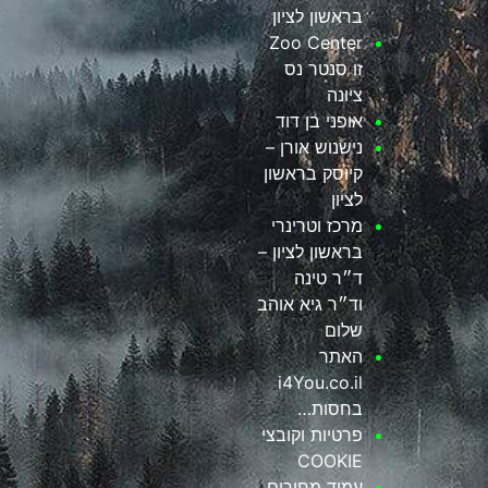
בראשון לציון
Zoo Center
זו סנטר נס
ציונה
אופני בן דוד
נישנוש אורן –
קיוסק בראשון
לציון
מרכז וטרינרי
בראשון לציון –
ד״ר טינה
וד״ר גיא אוהב
שלום
האתר
i4You.co.il
בחסות…
פרטיות וקובצי
COOKIE
עמוד מחירים