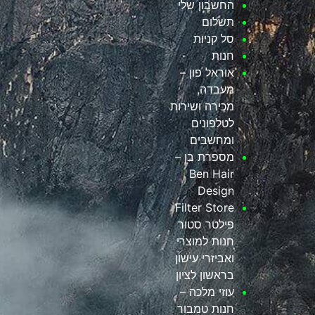
החשבון שלי
תשלום
סל קניות
חנות
אוראל פון –
מעבדה,
מכירה ושירות
לטלפונים
ומחשבים
מספרת בן –
Ben Hair
Design
Filter Store
פילטר סטור
חנות למוצרי
ואביזרי עישון
בראשון לציון
עוזי מלכה –
חנות טמבור